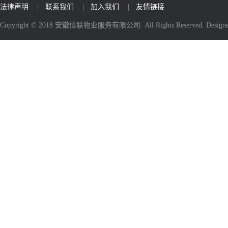
法律声明
|
联系我们
|
加入我们
|
友情链接
Copyright © 2018 安徽信联物业服务有限公司. All Rights Reserved. Desig